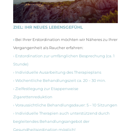
ZIEL: IHR NEUES LEBENSGEFÜHL
›
Bei Ihrer Erstordination möchten wir Näheres zu Ihrer
Vergangenheit als Raucher erfahren:
› Erstordination zur umfänglichen Besprechung (ca. 1
Stunde)
› Individuelle Ausarbeitung des Therapieplans
› Wöchentliche Behandlungszeit ca. 20 – 30 min.
› Zielfestlegung zur Etappenweise
Zigarettenreduktion
› Voraussichtliche Behandlungsdauer: 5 – 10 Sitzungen
› Individuelle Therapien auch unterstützend durch
begleitendes Behandlungsangebot der
Gesundheitsordination möglich!